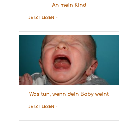
An mein Kind
JETZT LESEN »
Was tun, wenn dein Baby weint
JETZT LESEN »