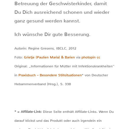
Betreuung der Geschwisterkinder, damit
Du Dich ausreichend schonen und wieder
ganz gesund werden kannst.
Ich wünsche Dir gute Besserung.
Autorin: Regine Gresens, IBCLC, 2012
Foto:
Grietje (Paulien Maria) & Barien
via
photopin
cc
Original: „Informationen für Mütter mit Infektionskrankheiten“
in
Praxisbuch – Besondere Stillsituationen
* von Deutscher
Hebammenverband (Hrsg.), S. 338
* = Affiliate-Link:
Diese Seite enthält Affiliate-Links. Wenn Du
darauf klickst und das Produkt oder auch irgendein ein