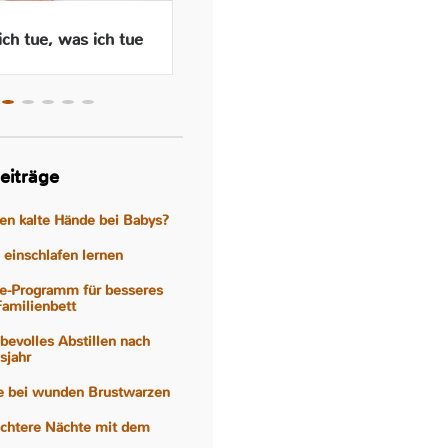
ch tue, was ich tue
Wenn das Abstillen traurig
macht – Gefühle, Hormone
und Hilfen
eiträge
gen kalte Hände bei Babys?
einschlafen lernen
e-Programm für besseres
Familienbett
iebevolles Abstillen nach
sjahr
fe bei wunden Brustwarzen
eichtere Nächte mit dem