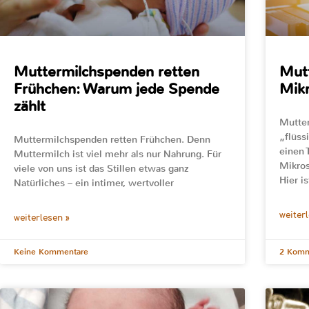
Muttermilchspenden retten
Mutt
Frühchen: Warum jede Spende
Mik
zählt
Mutter
„flüss
Muttermilchspenden retten Frühchen. Denn
einen 
Muttermilch ist viel mehr als nur Nahrung. Für
Mikros
viele von uns ist das Stillen etwas ganz
Hier is
Natürliches – ein intimer, wertvoller
weiter
weiterlesen »
Keine Kommentare
2 Komm