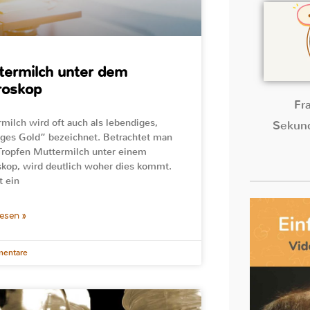
ermilch unter dem
roskop
Fr
milch wird oft auch als lebendiges,
Sekund
iges Gold“ bezeichnet. Betrachtet man
Tropfen Muttermilch unter einem
kop, wird deutlich woher dies kommt.
t ein
lesen »
entare