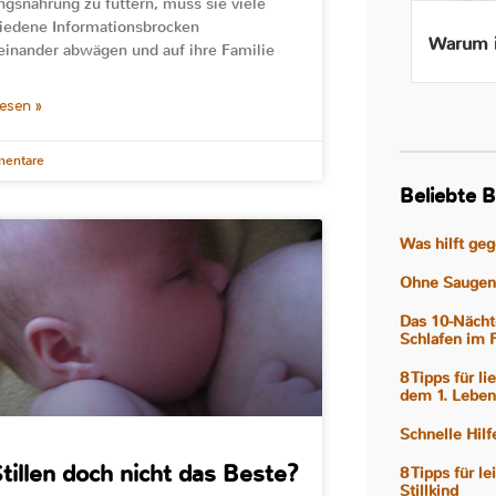
ngsnahrung zu füttern, muss sie viele
iedene Informationsbrocken
Beikost ab 4 Monaten – Ist
Warum i
inander abwägen und auf ihre Familie
das wirklich gut für mein
Baby?
lesen »
entare
Beliebte B
Was hilft ge
Ohne Saugen 
Das 10-Nächt
Schlafen im 
8 Tipps für l
dem 1. Leben
Schnelle Hil
Stillen doch nicht das Beste?
8 Tipps für l
Stillkind