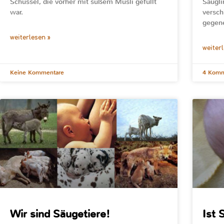
Schüssel, die vorher mit süßem Müsli gefüllt
Säugli
war.
versch
gegene
weiterlesen »
weiter
Keine Kommentare
4 Komm
Wir sind Säugetiere!
Ist 