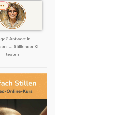
age? Antwort in
en → Stillkinder-KI
testen