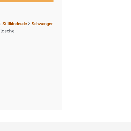
Stillkinder.de
Schwanger
r:
>
Flasche