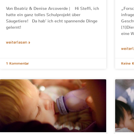
Von Beatriz & Denise Arcoverde | Hi Steffi, ich
„Forsc
hatte ein ganz tolles Schulprojekt über
infrag
Säugetiere! Da hab‘ ich echt spannende Dinge
Geschw
gelernt!
[1]Die
eine W
weiterlesen »
weiter
1 Kommentar
Keine 