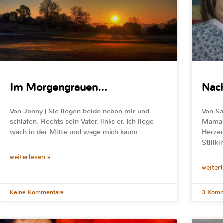
Im Morgengrauen…
Nach
Von Jenny | Sie liegen beide neben mir und
Von Sa
schlafen. Rechts sein Vater, links er. Ich liege
Mamas
wach in der Mitte und wage mich kaum
Herzen
Stillk
weiterlesen »
weiter
Keine Kommentare
3 Komm