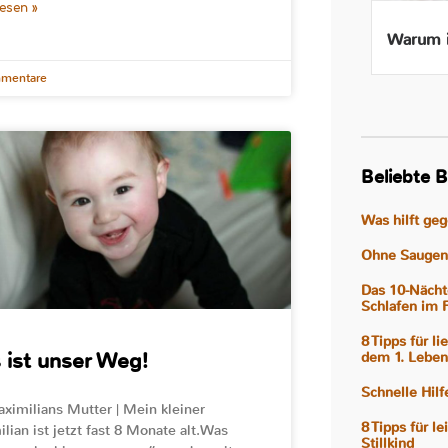
lesen »
Beikost ab 4 Monaten – Ist
Warum i
das wirklich gut für mein
mentare
Baby?
Beliebte B
Was hilft ge
Ohne Saugen 
Das 10-Nächt
Schlafen im 
8 Tipps für l
 ist unser Weg!
dem 1. Leben
Schnelle Hil
ximilians Mutter | Mein kleiner
8 Tipps für l
lian ist jetzt fast 8 Monate alt.Was
Stillkind