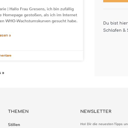
rie | Hallo Frau Gresens, ich bin zufällig
re Homepage gestoßen, als ich im Internet
den WHO-Wachstumskurven gesucht habe.
Du bist hie
Schlafen & 
lesen »
entare
s »
THEMEN
NEWSLETTER
Hol Dir die neuesten Tipps un
Stillen