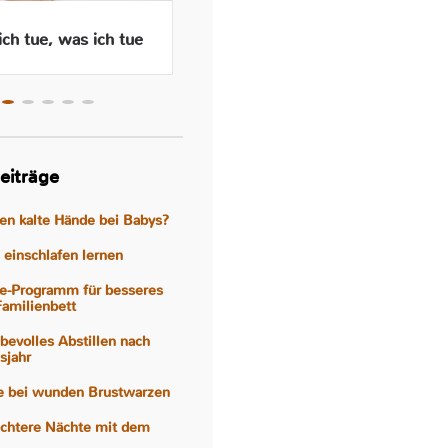
ch tue, was ich tue
Wenn das Abstillen traurig
macht – Gefühle, Hormone
und Hilfen
eiträge
gen kalte Hände bei Babys?
einschlafen lernen
e-Programm für besseres
Familienbett
iebevolles Abstillen nach
sjahr
fe bei wunden Brustwarzen
eichtere Nächte mit dem