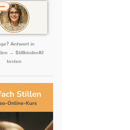
age? Antwort in
en → Stillkinder-KI
testen