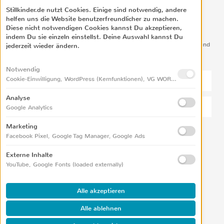
Stillkinder.de nutzt Cookies. Einige sind notwendig, andere
helfen uns die Website benutzerfreundlicher zu machen.
NEWSLETTER
Diese nicht notwendigen Cookies kannst Du akzeptieren,
indem Du sie einzeln einstellst. Deine Auswahl kannst Du
Hol Dir die neuesten Tipps und Infos für eine angenehme Stillzeit und
jederzeit wieder ändern.
ein entspanntes Leben mit Baby!
Notwendig
Cookie-Einwilligung, WordPress (Kernfunktionen), VG WORT Zählmarken
Analyse
Google Analytics
Marketing
Facebook Pixel, Google Tag Manager, Google Ads
TIPPS ABONNIEREN
Externe Inhalte
YouTube, Google Fonts (loaded externally)
FOLGE MIR AUF
Alle akzeptieren
Alle ablehnen