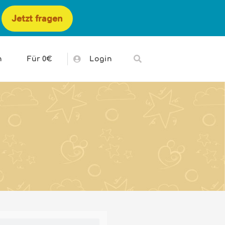
Jetzt fragen
h
Für 0€
Login