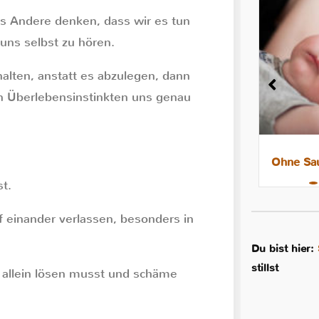
as Andere denken, dass wir es tun
uns selbst zu hören.
alten, anstatt es abzulegen, dann
en Überlebensinstinkten uns genau
8 Tipps für leichtere Nächte mit
Ohne Sau
dem Stillkind
t.
uf einander verlassen, besonders in
Du bist hier:
stillst
 allein lösen musst und schäme