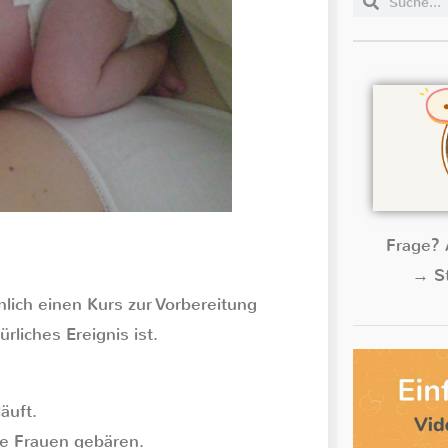
Frage? 
→ St
ich einen Kurs zur Vorbereitung
liches Ereignis ist.
äuft.
re Frauen gebären.