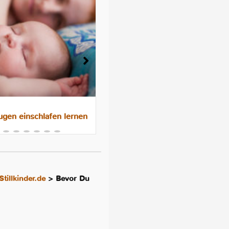
gen einschlafen lernen
Das 10-Nächte-Programm f
besseres Schlafen im
Familienbett
Stillkinder.de
>
Bevor Du