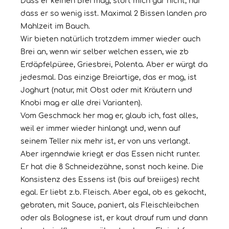
Dass er keinen Brei mag, stört mich gar nicht, nur
dass er so wenig isst. Maximal 2 Bissen landen pro
Mahlzeit im Bauch.
Wir bieten natürlich trotzdem immer wieder auch
Brei an, wenn wir selber welchen essen, wie zb
Erdäpfelpüree, Griesbrei, Polenta. Aber er würgt da
jedesmal. Das einzige Breiartige, das er mag, ist
Joghurt (natur, mit Obst oder mit Kräutern und
Knobi mag er alle drei Varianten).
Vom Geschmack her mag er, glaub ich, fast alles,
weil er immer wieder hinlangt und, wenn auf
seinem Teller nix mehr ist, er von uns verlangt.
Aber irgenndwie kriegt er das Essen nicht runter.
Er hat die 8 Schneidezähne, sonst noch keine. Die
Konsistenz des Essens ist (bis auf breiiges) recht
egal. Er liebt z.b. Fleisch. Aber egal, ob es gekocht,
gebraten, mit Sauce, paniert, als Fleischleibchen
oder als Bolognese ist, er kaut drauf rum und dann