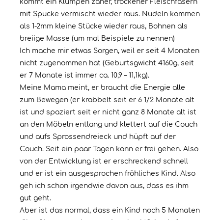
kommt ein Klumpen zäher, trockener Fleischfasern
mit Spucke vermischt wieder raus. Nudeln kommen
als 1-2mm kleine Stücke wieder raus, Bohnen als
breiige Masse (um mal Beispiele zu nennen)
Ich mache mir etwas Sorgen, weil er seit 4 Monaten
nicht zugenommen hat (Geburtsgwicht 4160g, seit
er 7 Monate ist immer ca. 10,9 – 11,1kg).
Meine Mama meint, er braucht die Energie alle
zum Bewegen (er krabbelt seit er 6 1/2 Monate alt
ist und spaziert seit er nicht ganz 8 Monate alt ist
an den Möbeln entlang und klettert auf die Couch
und aufs Sprossendreieck und hüpft auf der
Couch. Seit ein paar Tagen kann er frei gehen. Also
von der Entwicklung ist er erschreckend schnell
und er ist ein ausgesprochen fröhliches Kind. Also
geh ich schon irgendwie davon aus, dass es ihm
gut geht.
Aber ist das normal, dass ein Kind noch 5 Monaten