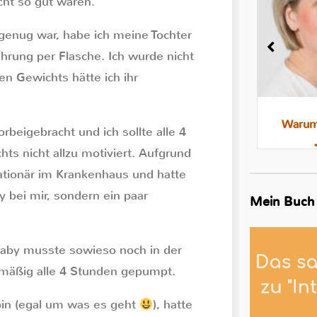
ht so gut waren.
 genug war, habe ich meine Tochter
ahrung per Flasche. Ich wurde nicht
en Gewichts hätte ich ihr
Milchstau und Milchbläschen:
Warum 
beigebracht und ich sollte alle 4
Was steckt dahinter, was hilft
ts nicht allzu motiviert. Aufgrund
ationär im Krankenhaus und hatte
 bei mir, sondern ein paar
Mein Buch
Baby musste sowieso noch in der
lmäßig alle 4 Stunden gepumpt.
 bin (egal um was es geht
), hatte