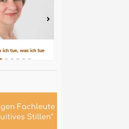
ich tue, was ich tue
Wenn das Abstillen trauri
macht – Gefühle, Hormone 
Hilfen