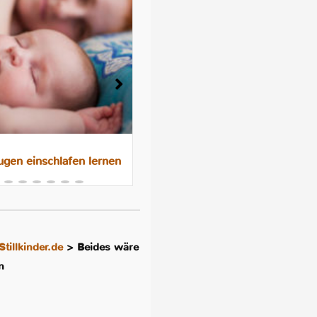
gen einschlafen lernen
Das 10-Nächte-Programm f
besseres Schlafen im
Familienbett
Stillkinder.de
>
Beides wäre
n