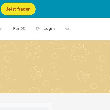
Jetzt fragen
h
Für 0€
Login