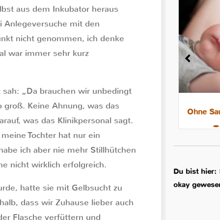
elbst aus dem Inkubator heraus
 Anlegeversuche mit den
punkt nicht genommen, ich denke
nal war immer sehr kurz
t sah: „Da brauchen wir unbedingt
so groß. Keine Ahnung, was das
8 Tipps für leichtere Nächte mit
Ohne Sau
arauf, was das Klinikpersonal sagt.
dem Stillkind
 meine Tochter hat nur ein
habe ich aber nie mehr Stillhütchen
nicht wirklich erfolgreich.
Du bist hier:
okay gewese
rde, hatte sie mit Gelbsucht zu
b, dass wir Zuhause lieber auch
der Flasche verfüttern und