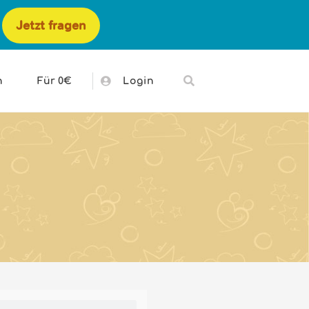
Jetzt fragen
h
Für 0€
Login