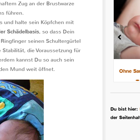
zhaftem Zug an der Brustwarze
s führen.
 und halte sein Köpfchen mit
der Schädelbasis
, so dass Dein
Ringfinger seinen Schultergürtel
tabilität, die Voraussetzung für
ßerdem kannst Du so auch sein
 den Mund weit öffnet.
8 Tipps für leichtere Nächte mit
Ohne Sau
dem Stillkind
Du bist hier:
der Seitenha