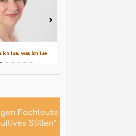
ich tue, was ich tue
Wenn das Abstillen trauri
macht – Gefühle, Hormone 
Hilfen