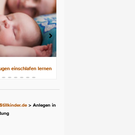
gen einschlafen lernen
Das 10-Nächte-Programm f
besseres Schlafen im
Familienbett
Stillkinder.de
>
Anlegen in
ltung