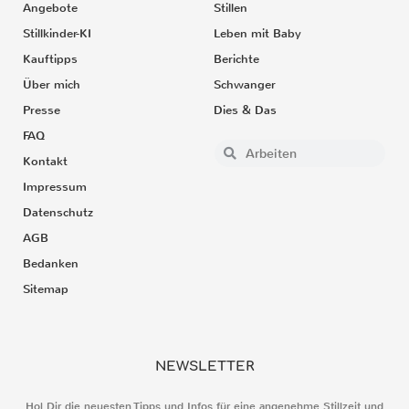
Angebote
Stillen
Stillkinder-KI
Leben mit Baby
Kauftipps
Berichte
Über mich
Schwanger
Presse
Dies & Das
FAQ
Kontakt
Impressum
Datenschutz
AGB
Bedanken
Sitemap
NEWSLETTER
Hol Dir die neuesten Tipps und Infos für eine angenehme Stillzeit und